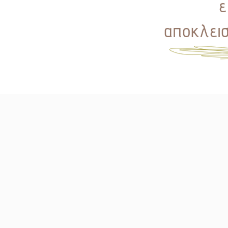
ε
αποκλεισ