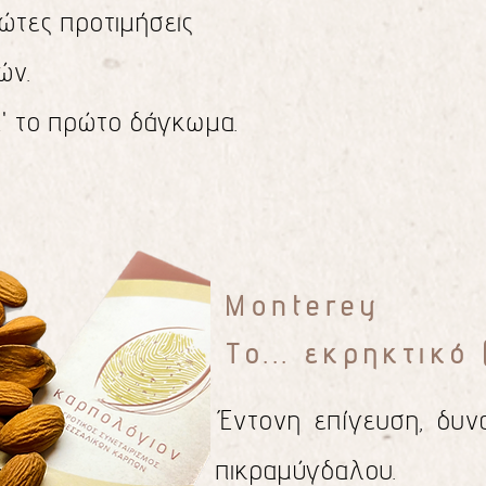
ώτες προτιμήσεις
ών.
π' το πρώτο δάγκωμα.
Monterey
Το... εκρηκτικό 
Έντονη επίγευση, δυν
πικραμύγδαλου.