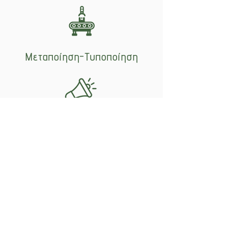
Μεταποίηση-Τυποποίηση
Προώθηση
Εμπορία
©2023 by Karpologion